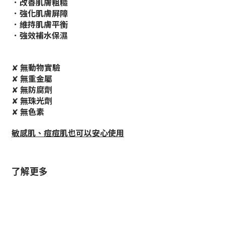
．改善肌膚粗糙
．強化肌膚屏障
．維持肌膚平衡
．強效補水保濕
✘
無動物實驗
✘
無重金屬
✘
無防腐劑
✘
無珠光劑
✘
無色素
敏感肌、痘痘肌也可以安心使用
了解更多